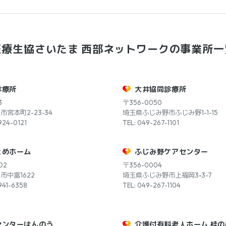
医療生協さいたま
西部ネットワークの事業所一
診療所
大井協同診療所
3
〒356-0050
宮本町2-23-34
埼玉県ふじみ野市ふじみ野1-1-15
924-0121
TEL: 049-267-1101
とめホーム
ふじみ野ケアセンター
02
〒356-0004
市中富1622
埼玉県ふじみ野市上福岡3-3-7
941-6358
TEL: 049-267-1104
センターはんのう
介護付有料老人ホーム 桂の