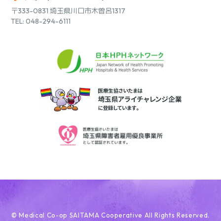
〒333-0831
埼玉県川口市木曽呂1317
TEL: 048-294-6111
© Medical Co-op SAITAMA Cooperative All Rights Reserved.